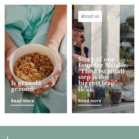
about us
Story of our
founder Natalie:
"The first small
step is the
Is granola
biggest leap"
gezond?
(1/2)
Read more
Read more