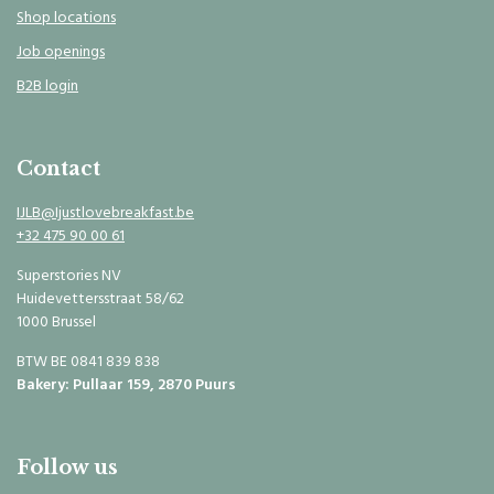
Shop locations
Job openings
B2B login
Contact
IJLB@Ijustlovebreakfast.be
+32 475 90 00 61
Superstories NV
Huidevettersstraat 58/62
1000 Brussel
BTW BE 0841 839 838
Bakery: Pullaar 159, 2870 Puurs
Follow us