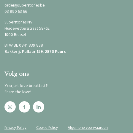
order@superstories.be
03 890 63 66
Superstories NV
Huidevettersstraat 58/62
1000 Brussel
BTW BE 0841 839 838
Bakkerij: Pullaar 159, 2870 Puurs
Volg ons
You just love breakfast?
Share the love!
Privacy Policy
Cookie Policy
Algemene voorwaarden