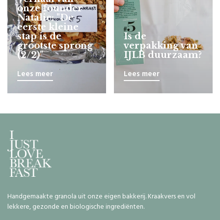
onze founder
Natalie: "De
eerste kleine
stap is de
Is de
grootste sprong
verpakking van
(2/2)"
IJLB duurzaam?
Lees meer
Lees meer
Handgemaakte granola uit onze eigen bakkerij. Kraakvers en vol
lekkere, gezonde en biologische ingrediënten.