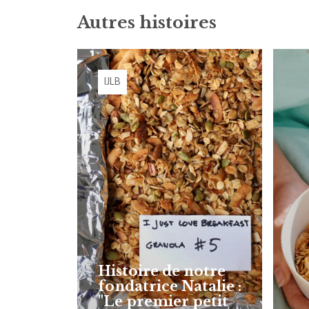
Autres histoires
IJLB
Histoire de notre
fondatrice Natalie :
"Le premier petit