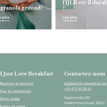
l'IJLB est-il dura
s granola gezond?
?
e plus
Lire plus
I Just Love Breakfast
Contactez-nous
Recettes et histoires
IJLB@Ijustlovebreakfast.be
+32 475 90 00 61
Pour les entreprises
Superstories NV
Notre atelier
Huidevettersstraat 58/62
Points de vente