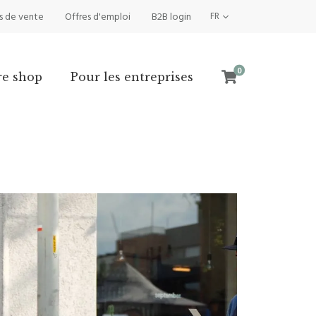
s de vente
Offres d'emploi
B2B login
FR
0
re shop
Pour les entreprises