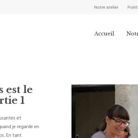
Notre atelier
Point
Accueil
Not
 est le
tie 1
musantes et
quand je regarde en
mps. En tant