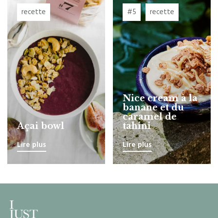
recette
#5
recette
Nice cream à la
banane et du
caramel de
Açai bowl
tahini
Lire plus
Lire plus