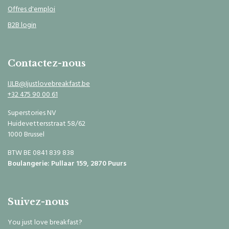
Offres d'emploi
B2B login
Contactez-nous
IJLB@Ijustlovebreakfast.be
+32 475 90 00 61
Superstories NV
Huidevettersstraat 58/62
1000 Brussel
BTW BE 0841 839 838
Boulangerie: Pullaar 159, 2870 Puurs
Suivez-nous
You just love breakfast?