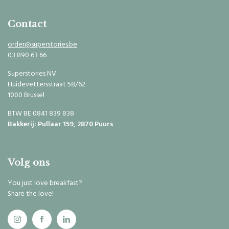
Contact
order@superstories.be
03 890 63 66
Superstories NV
Huidevettersstraat 58/62
1000 Brussel
BTW BE 0841 839 838
Bakkerij: Pullaar 159, 2870 Puurs
Volg ons
You just love breakfast?
Share the love!