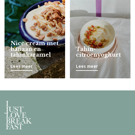
Nice cream met
banaan en
Tahin-
tahinkaramel
citroenyoghurt
Lees meer
Lees meer