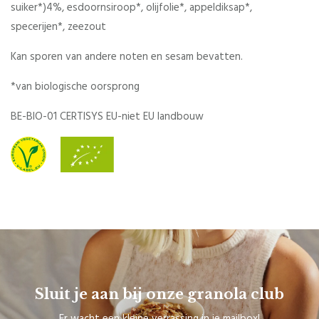
suiker*)4%, esdoornsiroop*, olijfolie*, appeldiksap*,
specerijen*, zeezout
Kan sporen van andere noten en sesam bevatten.
*van biologische oorsprong
BE-BIO-01 CERTISYS EU-niet EU landbouw
Sluit je aan bij onze granola club
Er wacht een kleine verrassing in je mailbox!