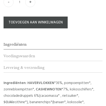
-
+
TOEVOEGEN AAN WINKELWAGEN
Ingrediënten
Voedingswaarden
Levering & verzending
Ingrediënten:
HAVERVLOKKEN
*36%, pompoenpitten*,
zonnebloempitten*,
CASHEWNOTEN
*7%, kokosschilfers*,
chocoladedruppels 6%(cacaomassa* , rietsuiker*,
SOJA
lecithine*), bananenchips*(banaan*, kokosolie*,