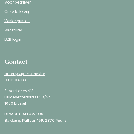
Voor bedrijven
Onze bakkerij
Winkelpunten
Vacatures
B2B login
Contact
order@superstories.be
03 890 63 66
Superstories NV
Huidevettersstraat 58/62
1000 Brussel
BTW BE 0841 839 838
Bakkerij: Pullaar 159, 2870 Puurs