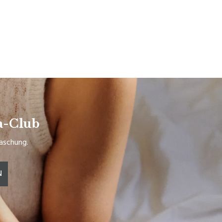
a-Club
raschung.
N