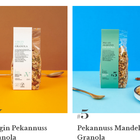
gin Pekannuss
Pekannuss Mande
anola
Granola