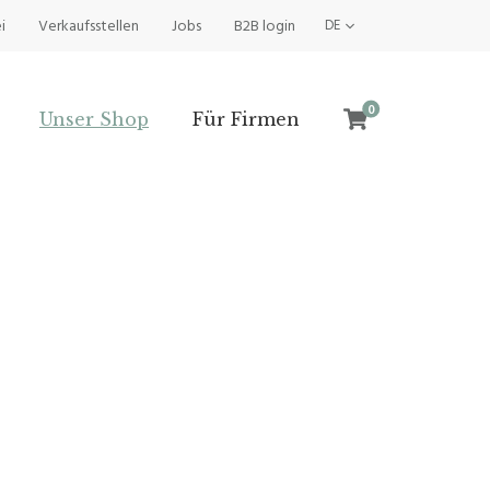
i
Verkaufsstellen
Jobs
B2B login
DE
0
Unser Shop
Für Firmen